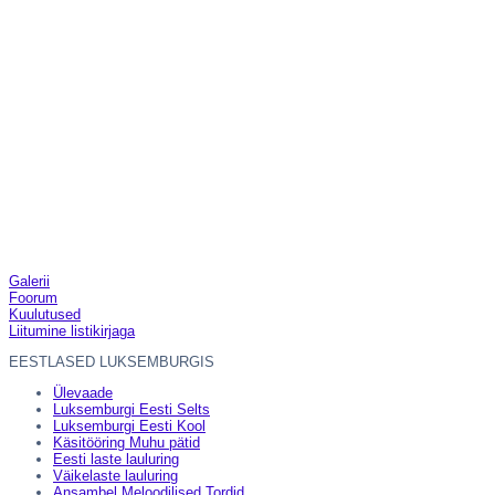
Galerii
Foorum
Kuulutused
Liitumine listikirjaga
EESTLASED LUKSEMBURGIS
Ülevaade
Luksemburgi Eesti Selts
Luksemburgi Eesti Kool
Käsitööring Muhu pätid
Eesti laste lauluring
Väikelaste lauluring
Ansambel Meloodilised Tordid