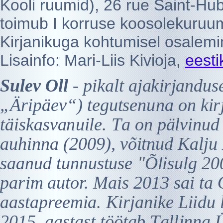
Kooli ruumid), 26 rue Saint-H
toimub I korruse koosolekuruum
Kirjanikuga kohtumisel osalemin
Lisainfo: Mari-Liis Kivioja,
eest
Su
l
ev O
l
l
-
p
i
kalt a
ja
k
i
r
ja
ndu
s
„
Ä
r
i
p
ä
ev
“
)
t
e
g
u
t
sen
u
na
on
k
i
r
t
ä
i
sk
a
sv
a
n
u
il
e.
T
a
on
p
ä
l
v
i
nud
a
u
h
i
nna
(2009),
v
õ
i
t
nud
K
a
l
j
u
s
aa
nud
t
unnu
s
t
use
"Õ
l
i
s
u
l
g
2
0
p
a
r
i
m
a
u
t
or.
M
a
i
s
2013
s
a
i
t
a
aa
s
t
apree
mia
.
K
i
r
j
an
i
ke
L
ii
du
2015.
aa
s
t
a
s
t
t
öö
t
a
b
T
a
l
l
i
n
n
a