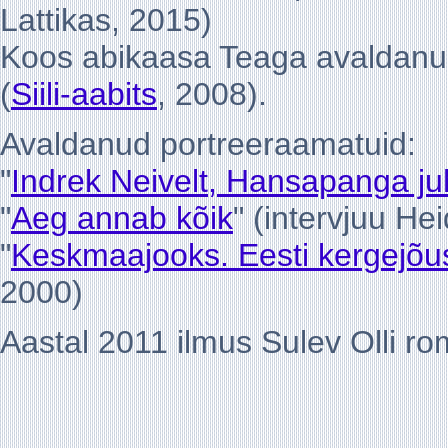
Lattikas, 2015)
Koos abikaasa Teaga avaldanud a
(
Siili-aabits
, 2008).
Avaldanud portreeraamatuid:
"
Indrek Neivelt, Hansapanga ju
"
Aeg annab kõik
" (intervjuu H
"
Keskmaajooks. Eesti kergejõus
2000)
Aastal 2011 ilmus Sulev Olli r