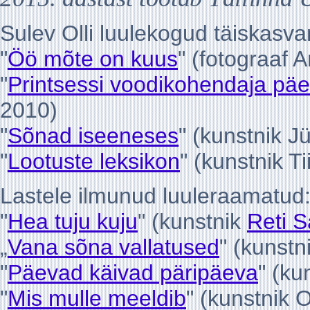
Sulev Olli luulekogud täiskasva
"
Öö mõte on kuus
" (fotograaf 
"
Printsessi voodikohendaja pä
2010)
"
Sõnad iseeneses
" (kunstnik J
"
Lootuste leksikon
" (kunstnik T
Lastele ilmunud luuleraamatud
"
Hea tuju kuju
" (kunstnik
Reti 
„
Vana sõna vallatused
" (kunstn
"
Päevad käivad päripäeva
" (ku
"
Mis mulle meeldib
" (kunstnik O