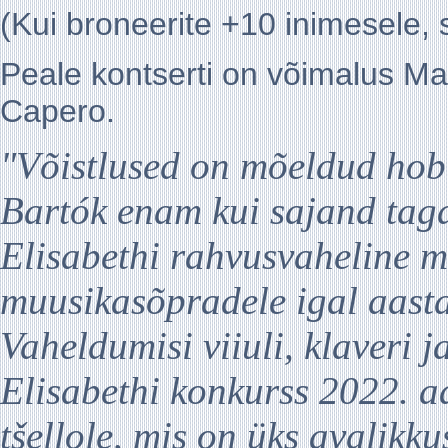
(Kui broneerite +10 inimesele, 
Peale kontserti on võimalus Ma
Capero.
"Võistlused on mõeldud hobus
Bartók enam kui sajand taga
Elisabethi rahvusvaheline 
muusikasõpradele igal aast
Vaheldumisi viiuli, klaveri
Elisabethi konkurss 2022. a
tšellole, mis on üks avalikk