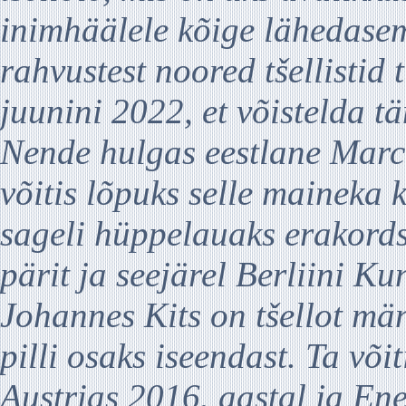
inimhäälele kõige lähedasem
rahvustest noored tšellistid 
juunini 2022, et võistelda t
Nende hulgas eestlane Marce
võitis lõpuks selle maineka 
sageli hüppelauaks erakordse
pärit ja seejärel Berliini K
Johannes Kits on tšellot mä
pilli osaks iseendast. Ta võ
Austrias 2016. aastal ja En